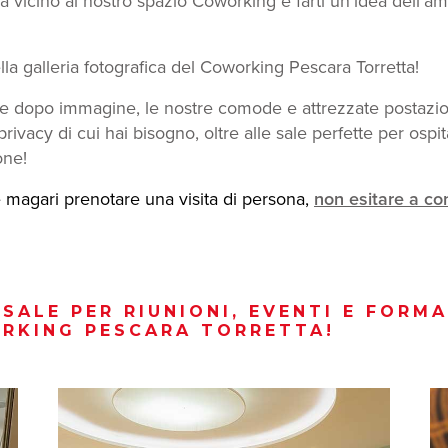
vicino al nostro spazio Coworking e farti un’idea dell’amb
la galleria fotografica del Coworking Pescara Torretta!
 dopo immagine, le nostre comode e attrezzate postazioni,
a privacy di cui hai bisogno, oltre alle sale perfette per os
one!
e magari prenotare una visita di persona,
non esitare a con
 SALE PER RIUNIONI, EVENTI E FORM
RKING PESCARA TORRETTA!