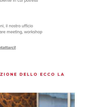
iente in cui potresti
 il nostro ufficio
pitare meeting, workshop
tattarci!
AZIONE DELLO ECCO LA